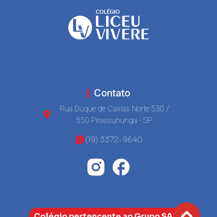
Contato
Rua Duque de Caxias Norte 530 /
550 Pirassununga - SP
(19) 3372-9640
Colégio pertencente ao Grupo SAEA